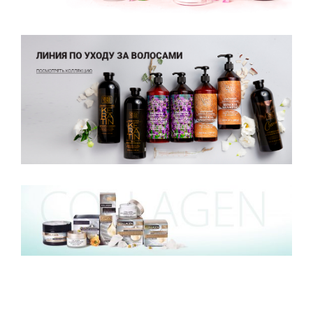
Активированный уголь и
Шиповник
Гиалуроновая кислота
Витамин C
Куркума
Конопля и Коллаген
Мужская серия