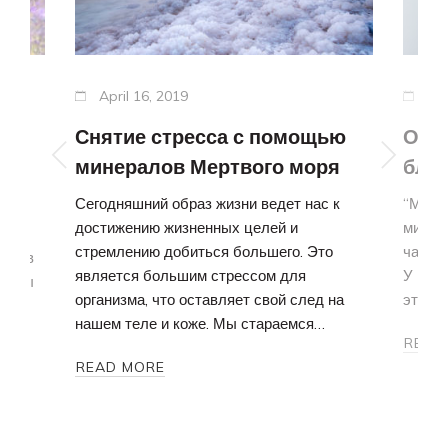
April 16, 2019
Apr
Снятие стресса с помощью
Отз
ах
минералов Мертвого моря
бла
Сегодняшний образ жизни ведет нас к
“Мой д
достижению жизненных целей и
минер
ое
стремлению добиться большего. Это
чайног
мое в
является большим стрессом для
У мен
ванды
организма, что оставляет свой след на
этот 
.
нашем теле и коже. Мы стараемся…
сех
READ
READ MORE