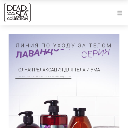
ПРОДУКТЫ
СЕРИИ
Уход за телом
ЛИНИЯ ПО УХОДУ ЗА ТЕЛОМ
Кокос
Соли для ванн
Я
А
В
О
Д
Н
Я
А
И
В
Р
Л
А
С
Е
Арган
Гель для душа
ПОЛНАЯ РЕЛАКСАЦИЯ ДЛЯ ТЕЛА И УМА
Кератин
Масло для тела
ПОСМОТРЕТЬ КОЛЛЕКЦИЮ
Макадамия
Солевой скраб
Лаванда
Мыло для рук
Эвкалипт
Лосьйон для тела
Чайное дерево