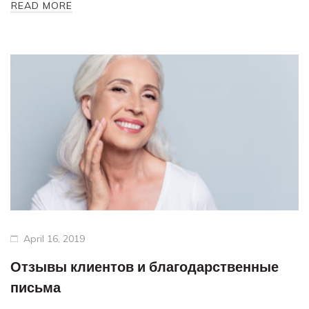
READ MORE
Шиповник
Гиалуроновая кислота
Витамин C
Куркума
Конопля и Коллаген
Мужская серия
April 16, 2019
Отзывы клиентов и благодарственные
письма