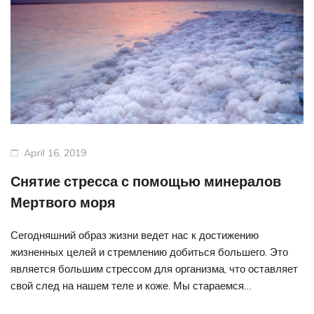
Уход за лицом
Конопля, Кокос и Лайм
Дневной крем
Активированный уголь и Ретинол
Ночной крем
Гималайский
Сыворотка для лица
Цветущая вишня
Крем вокруг глаз
Ретинол
April 16, 2019
Грязевая маска для лица
Коллаген
Снятие стресса с помощью минералов
Конопля и Масло какао
Мертвого моря
Уход за волосами
Активированный уголь, Кофе и
Сегодняшний образ жизни ведет нас к достижению
Шампунь
жизненных целей и стремлению добиться большего. Это
Ваниль
является большим стрессом для организма, что оставляет
Кондиционер
свой след на нашем теле и коже. Мы стараемся…
Активированный уголь и